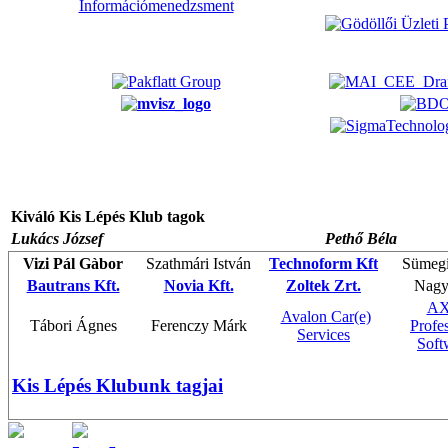
Kiváló Kis Lépés Klub tagok
Lukács József
Pethő Béla
Vizi Pál Gàbor
Szathmári István
Technoform Kft
Sümeg
Bautrans Kft.
Novia Kft.
Zoltek Zrt.
Nagy
A
Avalon Car(e)
Tábori Ágnes
Ferenczy Márk
Profe
Services
Soft
Kis Lépés Klubunk tagjai