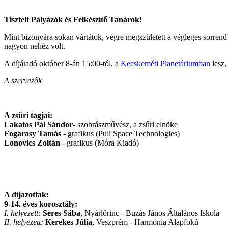
Tisztelt Pályázók és Felkészítő Tanárok!
Mint bizonyára sokan vártátok, végre megszületett a végleges sorrend!
nagyon nehéz volt.
A díjátadó október 8-án 15:00-tól, a
Kecskeméti Planetáriumban
lesz,
A szervezők
A zsűri tagjai:
Lakatos Pál
Sándor
- szobrászművész, a zsűri elnöke
Fogarasy Tamás
- grafikus (Puli Space Technologies)
Lonovics Zoltán
- grafikus (Móra Kiadó)
A díjazottak:
9-14. éves korosztály:
I. helyezett:
Seres Sába
, Nyárlőrinc - Buzás János Általános Iskola
II. helyezett:
Kerekes Júlia
, Veszprém - Harmónia Alapfokú