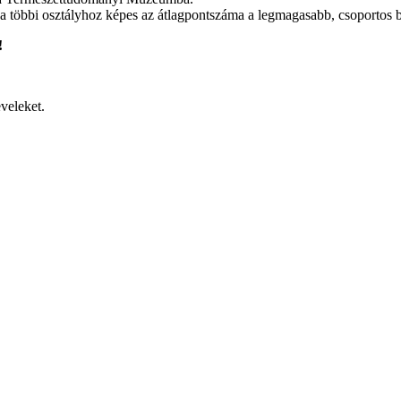
s a többi osztályhoz képes az átlagpontszáma a legmagasabb, csoport
!
veleket.