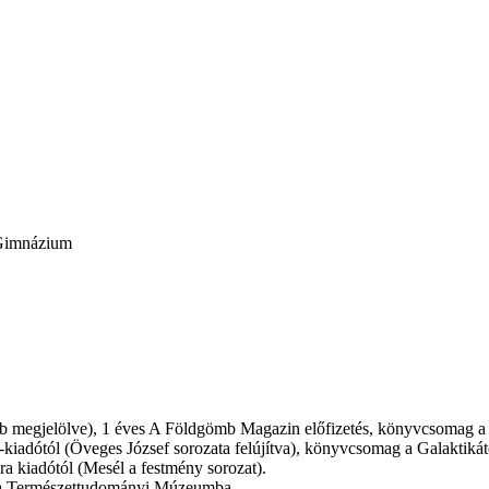
 Gimnázium
őbb megjelölve), 1 éves A Földgömb Magazin előfizetés, könyvcsomag a
adótól (Öveges József sorozata felújítva), könyvcsomag a Galaktikát
 kiadótól (Mesél a festmény sorozat).
ő a Természettudományi Múzeumba.