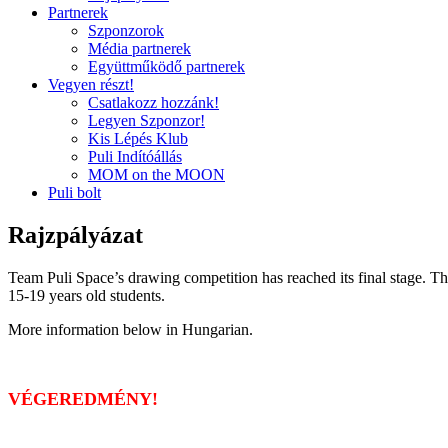
Partnerek
Szponzorok
Média partnerek
Együttműködő partnerek
Vegyen részt!
Csatlakozz hozzánk!
Legyen Szponzor!
Kis Lépés Klub
Puli Indítóállás
MOM on the MOON
Puli bolt
Rajzpályázat
Team Puli Space’s drawing competition has reached its final stage. T
15-19 years old students.
More information below in Hungarian.
VÉGEREDMÉNY!