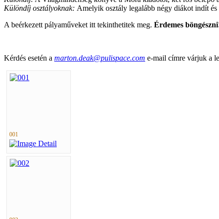
Különdíj osztályoknak:
Amelyik osztály legalább négy diákot indít é
A beérkezett pályaműveket itt tekinthetitek meg.
Érdemes böngészni
Kérdés esetén a
marton.deak@pulispace.com
e-mail címre várjuk a le
001