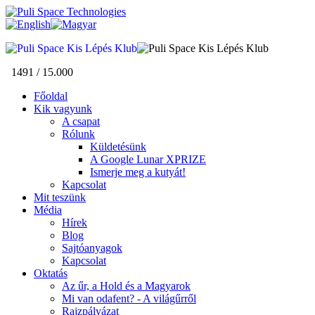
1491 / 15.000
Főoldal
Kik vagyunk
A csapat
Rólunk
Küldetésünk
A Google Lunar XPRIZE
Ismerje meg a kutyát!
Kapcsolat
Mit teszünk
Média
Hírek
Blog
Sajtóanyagok
Kapcsolat
Oktatás
Az űr, a Hold és a Magyarok
Mi van odafent? - A világűrről
Rajzpályázat