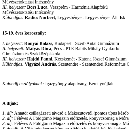
Művészetoktatási Intézmény
III. helyezett:
Bors Luca
, Veszprém - Harmónia Alapfokú
Művészetoktatási Intézmény
Különdíjas:
Radics Norbert
, Legyesbénye - Legyesbényei Ált. Isk
15-19. éves korosztály:
I. helyezett:
Rónyai Balázs
, Budapest - Szerb Antal Gimnázium
II. helyezett:
Mátyás Dóra
, Pécs - PTE Babits Mihály Gyakorló
Gimnázium és Szakközépiskola
III. helyezett:
Hajdú Fanni
, Kecskemét - Katona József Gimnázium
Különdíjas:
Vigyázó András
, Szentendre - Szentendrei Református
Különdíj osztályoknak:
Igazgyöngy alapítvány, Berettyóújfalu
A díjak:
1. díj:
Amatőr csillagászati távcső a Makszutovtól (pontos típus kés
2. díj:
Féléves A Földgömb Magazin előfizetés, könyvcsomag a Móra-ki
3. díj:
Féléves A Földgömb Magazin előfizetés és könyvcsomag a Móra
Különdíj:
A Világmindenség könyve a Móra kiadótól, két fős belép