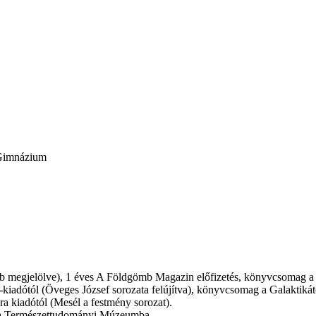
 Gimnázium
őbb megjelölve), 1 éves A Földgömb Magazin előfizetés, könyvcsomag a
adótól (Öveges József sorozata felújítva), könyvcsomag a Galaktikát
 kiadótól (Mesél a festmény sorozat).
ő a Természettudományi Múzeumba.