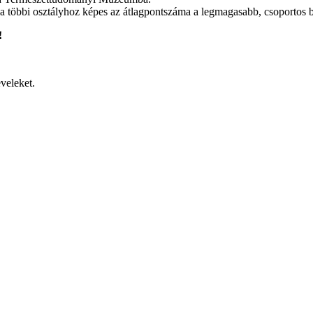
s a többi osztályhoz képes az átlagpontszáma a legmagasabb, csoport
!
veleket.