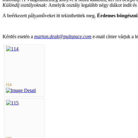
Különdíj osztályoknak:
Amelyik osztály legalább négy diákot indít é
A beérkezett pályaműveket itt tekinthetitek meg.
Érdemes böngészni
Kérdés esetén a
marton.deak@pulispace.com
e-mail címre várjuk a le
114