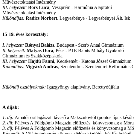
Művészetoktatási Intézmény
III. helyezett:
Bors Luca
, Veszprém - Harmónia Alapfokú
Művészetoktatási Intézmény
Különdíjas:
Radics Norbert
, Legyesbénye - Legyesbényei Ált. Isk
15-19. éves korosztály:
I. helyezett:
Rónyai Balázs
, Budapest - Szerb Antal Gimnázium
II. helyezett:
Mátyás Dóra
, Pécs - PTE Babits Mihály Gyakorló
Gimnázium és Szakközépiskola
III. helyezett:
Hajdú Fanni
, Kecskemét - Katona József Gimnázium
Különdíjas:
Vigyázó András
, Szentendre - Szentendrei Református
Különdíj osztályoknak:
Igazgyöngy alapítvány, Berettyóújfalu
A díjak:
1. díj:
Amatőr csillagászati távcső a Makszutovtól (pontos típus kés
2. díj:
Féléves A Földgömb Magazin előfizetés, könyvcsomag a Móra-ki
3. díj:
Féléves A Földgömb Magazin előfizetés és könyvcsomag a Móra
Különdíj:
A Világmindenség könyve a Móra kiadótól, két fős belép