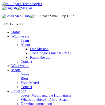
1491 / 15.000
Home
Who we are
Team
About
Our Mission
The Google Lunar XPRIZE
Know the dog!
Contact
What we do
Media
News
Blog
Press Material
Contact
Education
Space, Moon, and the Hungarians
What's out there? - About Space
Drawing competition