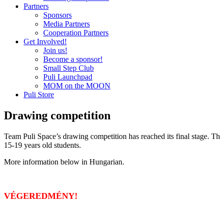
Partners
Sponsors
Media Partners
Cooperation Partners
Get Involved!
Join us!
Become a sponsor!
Small Step Club
Puli Launchpad
MOM on the MOON
Puli Store
Drawing competition
Team Puli Space’s drawing competition has reached its final stage. T
15-19 years old students.
More information below in Hungarian.
VÉGEREDMÉNY!