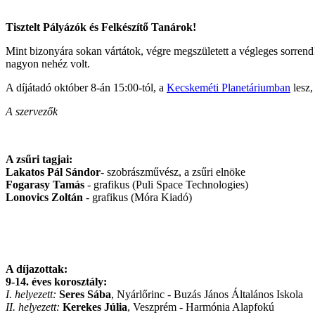
Tisztelt Pályázók és Felkészítő Tanárok!
Mint bizonyára sokan vártátok, végre megszületett a végleges sorrend!
nagyon nehéz volt.
A díjátadó október 8-án 15:00-tól, a
Kecskeméti Planetáriumban
lesz,
A szervezők
A zsűri tagjai:
Lakatos Pál
Sándor
- szobrászművész, a zsűri elnöke
Fogarasy Tamás
- grafikus (Puli Space Technologies)
Lonovics Zoltán
- grafikus (Móra Kiadó)
A díjazottak:
9-14. éves korosztály:
I. helyezett:
Seres Sába
, Nyárlőrinc - Buzás János Általános Iskola
II. helyezett:
Kerekes Júlia
, Veszprém - Harmónia Alapfokú