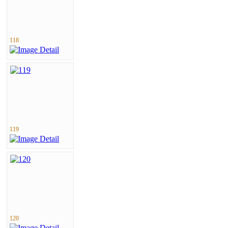
118
119
120